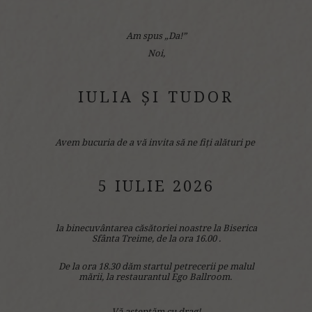
Am spus „Da!”
Noi,
IULIA ȘI TUDOR
Avem bucuria de a vă invita să ne fiți alături pe
5 IULIE 2026
la binecuvântarea căsătoriei noastre la Biserica
Sfânta Treime,
de la ora 16.00 .
De la ora 18.30 dăm startul petrecerii pe malul
mării, la restaurantul
Ego Ballroom.
Vă așteptăm cu drag!