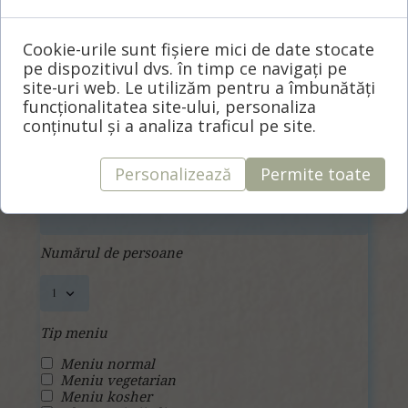
Ne veți onora cu prezența în această zi deosebită?
Cookie-urile sunt fișiere mici de date stocate
pe dispozitivul dvs. în timp ce navigați pe
site-uri web. Le utilizăm pentru a îmbunătăți
Nume
funcționalitatea site-ului, personaliza
conținutul și a analiza traficul pe site.
Personalizează
Permite toate
Prenume
Numărul de persoane
Tip meniu
Meniu normal
Meniu vegetarian
Meniu kosher