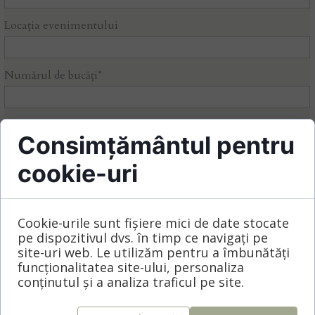
Locația evenimentului
Numărul de bucăți*
Codul invitației pentru care dorești să soliciți oferta*
Consimțământul pentru
cookie-uri
Alege tipul de hârtie și metoda de imprimare dorite
Cookie-urile sunt fișiere mici de date stocate
pe dispozitivul dvs. în timp ce navigați pe
site-uri web. Le utilizăm pentru a îmbunătăți
funcționalitatea site-ului, personaliza
Plic
conținutul și a analiza traficul pe site.