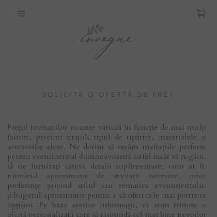
SOLICITĂ O OFERTĂ DE PREȚ
Prețul invitațiilor noastre variază în funcție de mai mulți
factori, precum tirajul, tipul de tipărire, materialele și
accesoriile alese. Ne dorim să creăm invitațiile perfecte
pentru evenimentul dumneavoastră astfel încât vă rugăm,
să ne furnizați câteva detalii suplimentare, cum ar fi:
numărul aproximativ de invitații necesare, orice
preferințe privind stilul sau tematica evenimentului
și bugetul aproximativ pentru a vă oferi cele mai potrivite
opțiuni. Pe baza acestor informații, vă vom trimite o
ofertă personalizată care să răspundă cel mai bine nevoilor