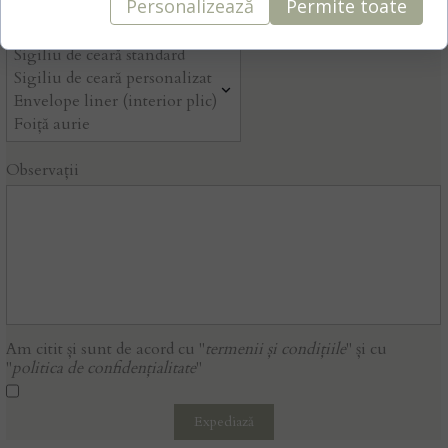
Personalizează
Permite toate
Adaugă accesorii
Observații
Am citit și sunt de acord cu
"
termenii și condițiile
"
și cu
"
politica de confidențialitate
"
Expediază