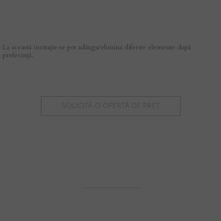
La această invitație se pot adăuga/elimina diferite elemente după
preferință.
SOLICITĂ O OFERTĂ DE PREȚ