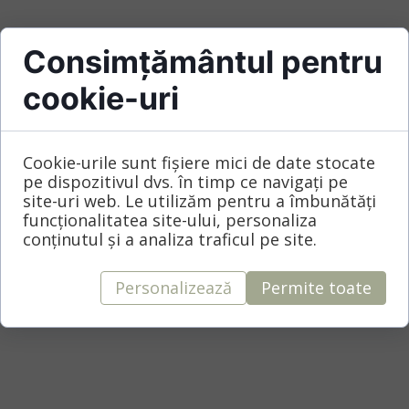
Consimțământul pentru
hârtie manuală albă
CARD INVITAȚIE -
cookie-uri
plic premium diamond shape
PLIC INVITAȚIE -
Cookie-urile sunt fișiere mici de date stocate
digitală
TIPĂRIRE -
pe dispozitivul dvs. în timp ce navigați pe
site-uri web. Le utilizăm pentru a îmbunătăți
127x177 mm
funcționalitatea site-ului, personaliza
DIMENSIUNE -
conținutul și a analiza traficul pe site.
INV06
COD -
Personalizează
Permite toate